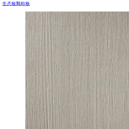
生态板
颗粒板