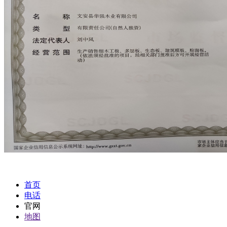
首页
电话
官网
地图