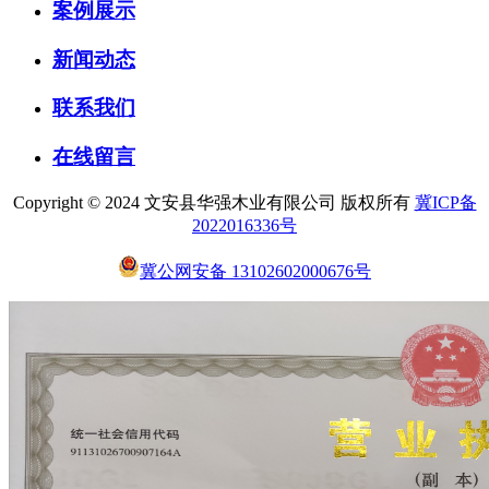
案例展示
新闻动态
联系我们
在线留言
Copyright © 2024 文安县华强木业有限公司 版权所有
冀ICP备
2022016336号
冀公网安备 13102602000676号